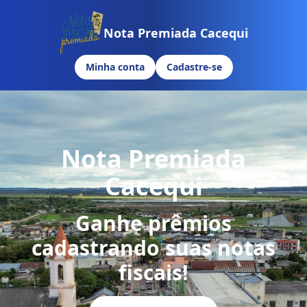
Nota Premiada Cacequi
Minha conta
Cadastre-se
Nota Premiada
Cacequi
Ganhe prêmios
cadastrando suas notas
fiscais!