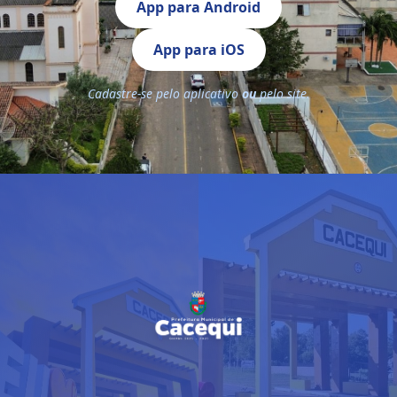
App para Android
App para iOS
Cadastre-se pelo aplicativo
ou
pelo site.